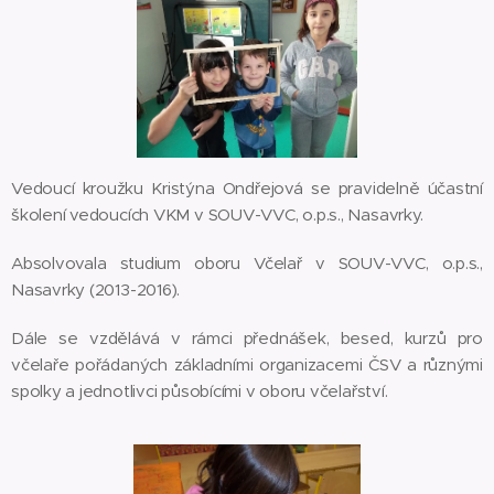
Vedoucí kroužku Kristýna Ondřejová se pravidelně účastní
školení vedoucích VKM v SOUV-VVC, o.p.s., Nasavrky.
Absolvovala studium oboru Včelař v SOUV-VVC, o.p.s.,
Nasavrky (2013-2016).
Dále se vzdělává v rámci přednášek, besed, kurzů pro
včelaře pořádaných základními organizacemi ČSV a různými
spolky a jednotlivci působícími v oboru včelařství.