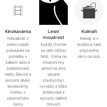
Kinokavárna
Lesní
Kulináři
moudrost
Několikrát v
Někdy si v
měsíci nabízí
Každý čtvrtek
družince také
pokoukání na
se děti můžou
připravíme
pohádky s
těšit třeba na
něco na zub.
šálkem dobré
intuitivní hry,
babičkovské
vaření na ohni,
melty. Šikovní a
vázané
pozorní diváci
stavby(čky),
kinokavárny
výrobky z kůže,
mohou v
drátkování a
závěrečném
spoustu dalších
testu
činností.