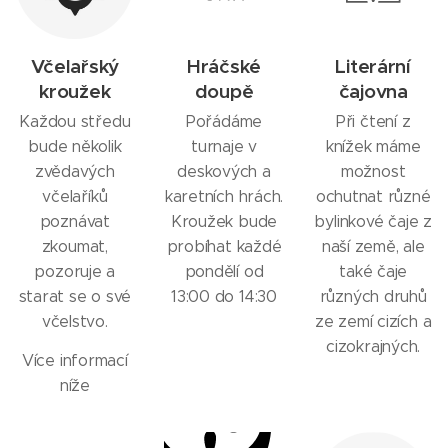
Včelařský
Hráčské
Literární
kroužek
doupě
čajovna
Každou středu
Pořádáme
Při čtení z
bude několik
turnaje v
knížek máme
zvědavých
deskových a
možnost
včelaříků
karetních hrách.
ochutnat různé
poznávat
Kroužek bude
bylinkové čaje z
zkoumat,
probíhat každé
naší země, ale
pozoruje a
pondělí od
také čaje
starat se o své
13:00 do 14:30
různých druhů
včelstvo.
ze zemí cizích a
cizokrajných.
Více informací
níže