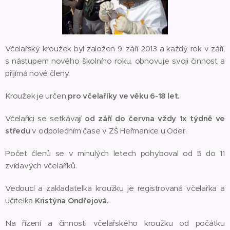
Včelařský kroužek byl založen 9. září 2013 a každý rok v září,
s nástupem nového školního roku, obnovuje svoji činnost a
přijímá nové členy.
Kroužek je určen
pro včelaříky ve věku 6-18 let.
Včelaříci se setkávají
od září do června vždy 1x týdně ve
středu
v odpoledním čase v ZŠ Heřmanice u Oder.
Počet členů se v minulých letech pohyboval od 5 do 11
zvídavých včelaříků.
Vedoucí a zakladatelka kroužku je registrovaná včelařka a
učitelka
Kristýna Ondřejová.
Na řízení a činnosti včelařského kroužku od počátku