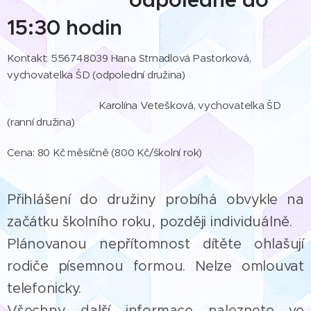
odpoledne do
15:30 hodin
Kontakt: 556748039 Hana Strnadlová Pastorková,
vychovatelka ŠD (odpolední družina)
Karolína Vetešková, vychovatelka ŠD
(ranní družina)
Cena: 80 Kč měsíčně (800 Kč/školní rok)
Přihlášení do družiny probíhá obvykle na
začátku školního roku, později individuálně.
Plánovanou nepřítomnost dítěte ohlašují
rodiče písemnou formou. Nelze omlouvat
telefonicky.
Všechny další informace naleznete ve