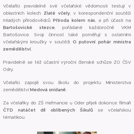
Včelaříci pravidelně své včelařské vědomosti testují v
oblastních kolech
Zlaté včely
, v korespondenční soutěži
mladých přírodovědců
Příroda kolem nás
, a při účasti na
Bartošovické stezce
, pořádané každoročně VKM
Bartošovice. Svoji činnost také poměřují s ostatními
včelařskými kroužky v soutěži
O putovní pohár ministra
zemědělství
.
Pravidelně se též účastní výroční členské schůze ZO ČSV
Odry.
Včelaříci zapojili svou školu do projektu Ministerstva
zemědělství
Medová snídaně
.
Za včelaříky do ZŠ Heřmancie u Oder přijeli dokonce filmaři
ČTD natáčet díl oblíbených Šikulů
se včelařskou
tématikou.