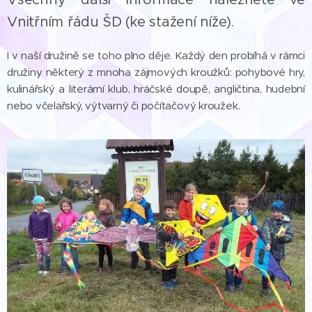
Vnitřním řádu ŠD (ke stažení níže).
I v naší družině se toho plno děje. Každý den probíhá v rámci
družiny některý z mnoha zájmových kroužků: pohybové hry,
kulinářský a literární klub, hráčské doupě, angličtina, hudební
nebo včelařský, výtvarný či počítačový kroužek.