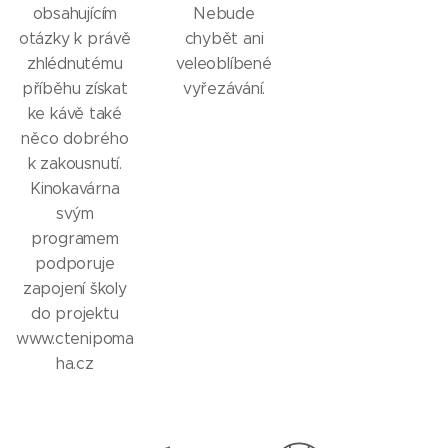
obsahujícím
Nebude
otázky k právě
chybět ani
zhlédnutému
veleoblíbené
příběhu získat
vyřezávání.
ke kávě také
něco dobrého
k zakousnutí.
Kinokavárna
svým
programem
podporuje
zapojení školy
do projektu
www.ctenipoma
ha.cz