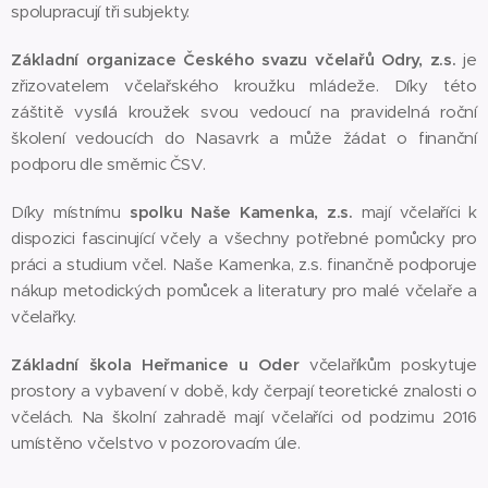
spolupracují tři subjekty.
Základní organizace Českého svazu včelařů Odry, z.s.
je
zřizovatelem včelařského kroužku mládeže. Díky této
záštitě vysílá kroužek svou vedoucí na pravidelná roční
školení vedoucích do Nasavrk a může žádat o finanční
podporu dle směrnic ČSV.
Díky místnímu
spolku Naše Kamenka, z.s.
mají včelaříci k
dispozici fascinující včely a všechny potřebné pomůcky pro
práci a studium včel. Naše Kamenka, z.s. finančně podporuje
nákup metodických pomůcek a literatury pro malé včelaře a
včelařky.
Základní škola Heřmanice u Oder
včelaříkům poskytuje
prostory a vybavení v době, kdy čerpají teoretické znalosti o
včelách. Na školní zahradě mají včelaříci od podzimu 2016
umístěno včelstvo v pozorovacím úle.