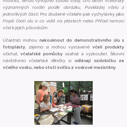
matičku, Seřaď vývojová stádia včely, Urči deset včelařsky
významných rostlin podle obrázku, Poskládej včelu z
jednotlivých částí.
Pro zkušené včelaře pak vychytávky jako
Popiš části úlu a co vidíš na plástech
nebo
Přiřaď nemoci
včel k jejich původcům
.
Účastníci mohou
nakouknout do demonstrativního úlu s
fotoplásty
, zájemci si mohou vystavené
včelí produkty
očichat,
včelařské pomůcky
osahat a vyzkoušet. Šikovní
návštěvníci včelařské dílničky si
odlévají ozdobičku ze
včelího vosku, nebo stočí svíčku z voskové mezistěny
.