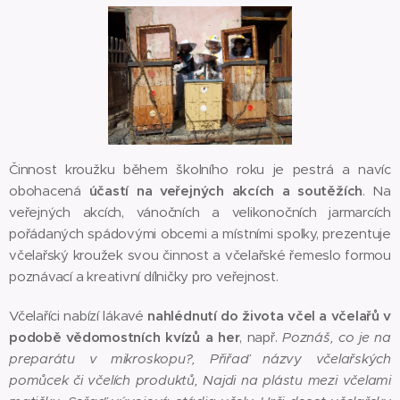
Činnost kroužku během školního roku je pestrá a navíc
obohacená
účastí na veřejných akcích a soutěžích
. Na
veřejných akcích, vánočních a velikonočních jarmarcích
pořádaných spádovými obcemi a místními spolky, prezentuje
včelařský kroužek svou činnost a včelařské řemeslo formou
poznávací a kreativní dílničky pro veřejnost.
Včelaříci nabízí lákavé
nahlédnutí do života včel a včelařů v
podobě vědomostních kvízů a her
, např.
Poznáš, co je na
preparátu v mikroskopu?, Přiřaď názvy včelařských
pomůcek či včelích produktů, Najdi na plástu mezi včelami